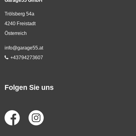
Garage55 GmbH
Trölsberg 54a
4240
Freistadt
Österreich
E-Mail:
info@garage55.at
Telefon:
+43794273607
Folgen Sie uns
Social
Media