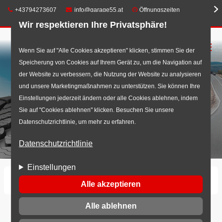
Telefon:
E-Mail:
+43794273607
info@garage55.at
Öffnungszeiten
Wir respektieren Ihre Privatsphäre!
☰
Direkt
Wenn Sie auf "Alle Cookies akzeptieren" klicken, stimmen Sie der
Speicherung von Cookies auf Ihrem Gerät zu, um die Navigation auf
zum
der Website zu verbessern, die Nutzung der Website zu analysieren
Inhalt
und unsere Marketingmaßnahmen zu unterstützen. Sie können Ihre
Einstellungen jederzeit ändern oder alle Cookies ablehnen, indem
Sie auf "Cookies ablehnen" klicken. Besuchen Sie unsere
Datenschutzrichtlinie, um mehr zu erfahren.
Datenschutzrichtlinie
Einstellungen
Startseite
Reifen
Ganzjahresreifen
Alle akzeptieren
Alle ablehnen
Ganzjahresreifen